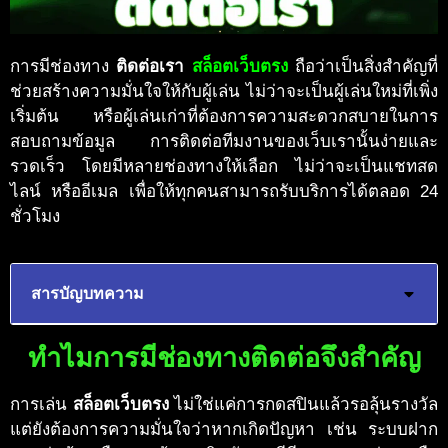
การมีช่องทาง
ติดต่อเรา
สล็อตเว็บตรง
ถือว่าเป็นสิ่งสำคัญที่
ช่วยสร้างความมั่นใจให้กับผู้เล่น ไม่ว่าจะเป็นผู้เล่นใหม่ที่เพิ่ง
เริ่มต้น หรือผู้เล่นเก่าที่ต้องการความสะดวกสบายในการ
สอบถามข้อมูล การติดต่อทีมงานของเว็บเรานั้นง่ายและ
รวดเร็ว โดยมีหลายช่องทางให้เลือก ไม่ว่าจะเป็นแชทสด
ไลน์ หรืออีเมล เพื่อให้ทุกคนสามารถรับบริการได้ตลอด 24
ชั่วโมง
สารบัญบทความ
ทำไมการมีช่องทางติดต่อจึงสำคัญ
การเล่น
สล็อตเว็บตรง
ไม่ใช่แค่การกดสปินแล้วรอลุ้นรางวัล
แต่ยังต้องการความมั่นใจว่าหากเกิดปัญหา เช่น ระบบฝาก