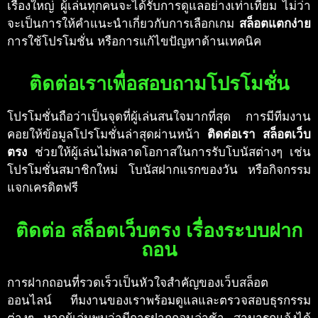
เรื่องใหญ่ ผู้เล่นทุกคนจะได้รับการดูแลอย่างเท่าเทียม ไม่ว่า
จะเป็นการให้คำแนะนำเกี่ยวกับการเลือกเกม
สล็อตแตกง่าย
การใช้โปรโมชั่น หรือการแก้ไขปัญหาด้านเทคนิค
ติดต่อเราเพื่อสอบถามโปรโมชั่น
โปรโมชั่นถือว่าเป็นจุดที่ผู้เล่นสนใจมากที่สุด การมีทีมงาน
คอยให้ข้อมูลโปรโมชั่นล่าสุดผ่านหน้า
ติดต่อเรา สล็อตเว็บ
ตรง
ช่วยให้ผู้เล่นไม่พลาดโอกาสในการรับโบนัสต่างๆ เช่น
โปรโมชั่นสมาชิกใหม่ โบนัสฝากแรกของวัน หรือกิจกรรม
แจกเครดิตฟรี
ติดต่อ สล็อตเว็บตรง เรื่องระบบฝาก
ถอน
การฝากถอนที่รวดเร็วเป็นหัวใจสำคัญของเว็บสล็อต
ออนไลน์ ทีมงานของเราพร้อมดูแลและตรวจสอบธุรกรรม