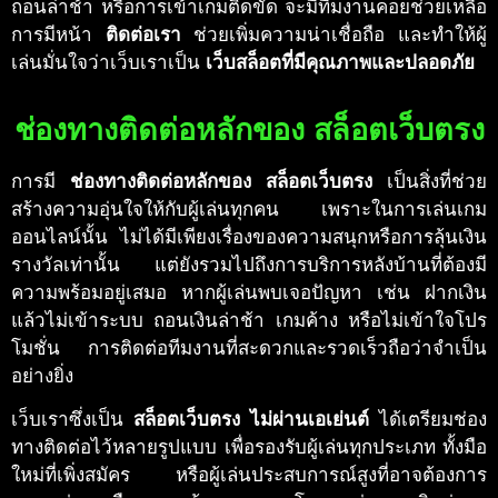
ถอนล่าช้า หรือการเข้าเกมติดขัด จะมีทีมงานคอยช่วยเหลือ
การมีหน้า
ติดต่อเรา
ช่วยเพิ่มความน่าเชื่อถือ และทำให้ผู้
เล่นมั่นใจว่าเว็บเราเป็น
เว็บสล็อตที่มีคุณภาพและปลอดภัย
ช่องทางติดต่อหลักของ สล็อตเว็บตรง
การมี
ช่องทางติดต่อหลักของ สล็อตเว็บตรง
เป็นสิ่งที่ช่วย
สร้างความอุ่นใจให้กับผู้เล่นทุกคน เพราะในการเล่นเกม
ออนไลน์นั้น ไม่ได้มีเพียงเรื่องของความสนุกหรือการลุ้นเงิน
รางวัลเท่านั้น แต่ยังรวมไปถึงการบริการหลังบ้านที่ต้องมี
ความพร้อมอยู่เสมอ หากผู้เล่นพบเจอปัญหา เช่น ฝากเงิน
แล้วไม่เข้าระบบ ถอนเงินล่าช้า เกมค้าง หรือไม่เข้าใจโปร
โมชั่น การติดต่อทีมงานที่สะดวกและรวดเร็วถือว่าจำเป็น
อย่างยิ่ง
เว็บเราซึ่งเป็น
สล็อตเว็บตรง ไม่ผ่านเอเย่นต์
ได้เตรียมช่อง
ทางติดต่อไว้หลายรูปแบบ เพื่อรองรับผู้เล่นทุกประเภท ทั้งมือ
ใหม่ที่เพิ่งสมัคร หรือผู้เล่นประสบการณ์สูงที่อาจต้องการ